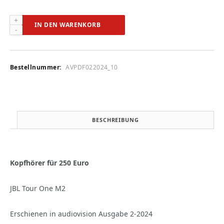
JBL
IN DEN WARENKORB
Tour
One
M2
(audiovision
Bestellnummer:
AVPDF022024_10
2-
2024)
Menge
BESCHREIBUNG
Kopfhörer für 250 Euro
JBL Tour One M2
Erschienen in audiovision Ausgabe 2-2024