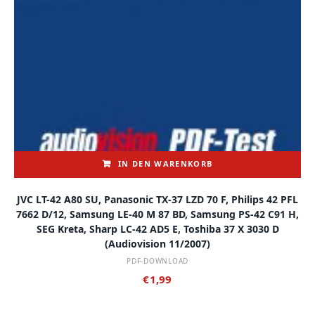
IN DEN WARENKORB
JVC LT-42 A80 SU, Panasonic TX-37 LZD 70 F, Philips 42 PFL
7662 D/12, Samsung LE-40 M 87 BD, Samsung PS-42 C91 H,
SEG Kreta, Sharp LC-42 AD5 E, Toshiba 37 X 3030 D
(audiovision 11/2007)
PDF-DOWNLOAD
€
1,99