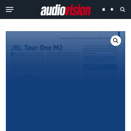
audiovision
audiovision
iOS-
Android-
App
App