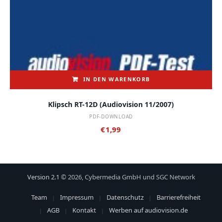
IN DEN WARENKORB
Klipsch RT-12D (audiovision 11/2007)
PDF-DOWNLOAD
€
1,99
Version 2.1
© 2026, Cybermedia GmbH und SGC Network
Team
Impressum
Datenschutz
Barrierefreiheit
AGB
Kontakt
Werben auf audiovision.de