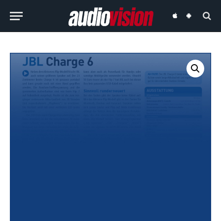
audiovision
audiovision
iOS-
Android-
App
App