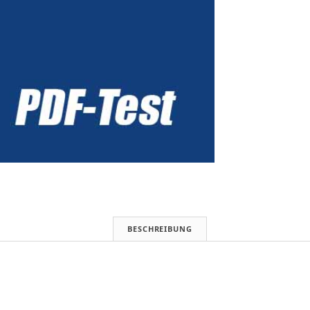
Epson
EMP-
TW700,
Toshiba
TDP-
ET20,
Sony
VPL-
AW15,
Optoma
Theme
Scene
HD
70
(audiovision
10/2007)
BESCHREIBUNG
Menge