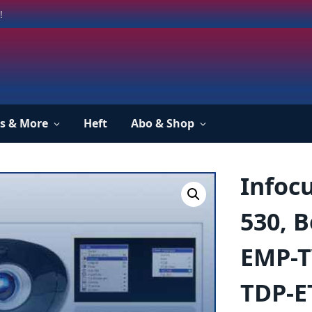
!
s & More
Heft
Abo & Shop
Infocu
530, 
EMP-T
TDP-E