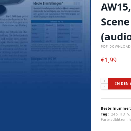
AW15
Scene
(audio
PDF-DOWNLOAD
€
1,99
Infocus
IN DEN
IN
76,
Acer
PH
Bestellnummer:
530,
Tag:
24p, HDTV, 
Benq
Farbradblitzen, he
W
500,