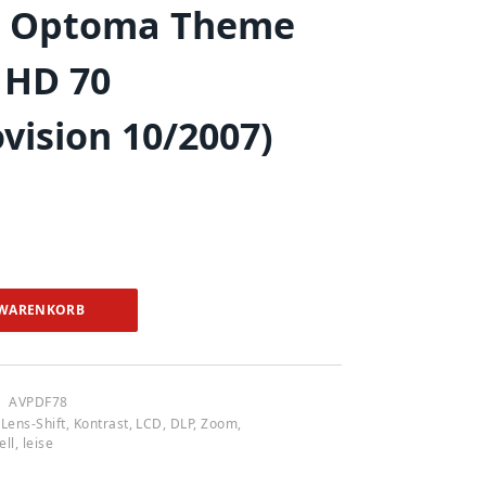
, Optoma Theme
 HD 70
vision 10/2007)
 WARENKORB
AVPDF78
Lens-Shift, Kontrast, LCD, DLP, Zoom,
ll, leise