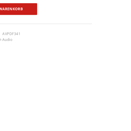
 WARENKORB
AVPDF341
D-Audio