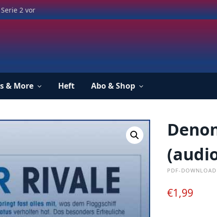
Serie 2 vor
s & More
Heft
Abo & Shop
Denon
(audio
PDF-DOWNLOAD
€
1,99