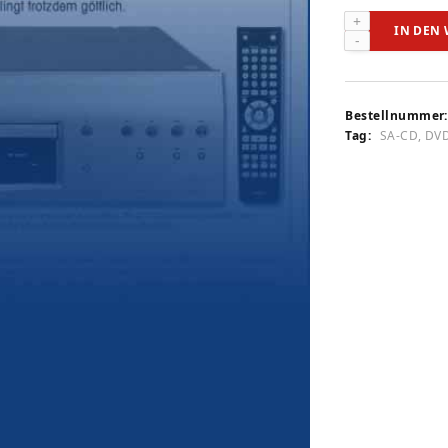
Denon
IN DEN
DBP-
4010
UD
(audiovision
Bestellnummer:
1/2010)
Tag:
SA-CD, DV
Menge