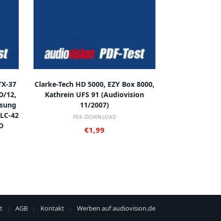
IN DEN WARENKORB
TX-37
Clarke-Tech HD 5000, EZY Box 8000,
D/12,
Kathrein UFS 91 (audiovision
msung
11/2007)
 LC-42
PDF-DOWNLOAD
D
€
1,99
t
AGB
Kontakt
Werben auf audiovision.de