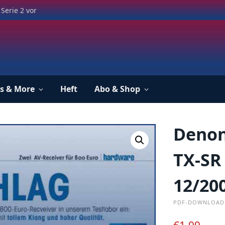
Serie 2 vor
s & More
Heft
Abo & Shop
Denon
TX-SR 
12/20
PDF-DOWNLOAD