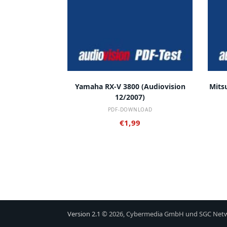
IN DEN WARENKORB
Yamaha RX-V 3800 (audiovision
Mits
12/2007)
PDF-DOWNLOAD
€
1,99
Version 2.1
© 2026, Cybermedia GmbH und SGC Net