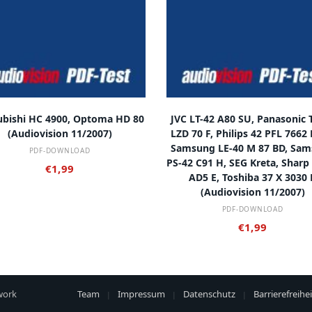
IN DEN WARENKORB
IN DEN WARENKORB
ubishi HC 4900, Optoma HD 80
JVC LT-42 A80 SU, Panasonic 
(audiovision 11/2007)
LZD 70 F, Philips 42 PFL 7662 
Samsung LE-40 M 87 BD, Sa
PDF-DOWNLOAD
PS-42 C91 H, SEG Kreta, Sharp
€
1,99
AD5 E, Toshiba 37 X 3030 
(audiovision 11/2007)
PDF-DOWNLOAD
€
1,99
work
Team
Impressum
Datenschutz
Barrierefreihei