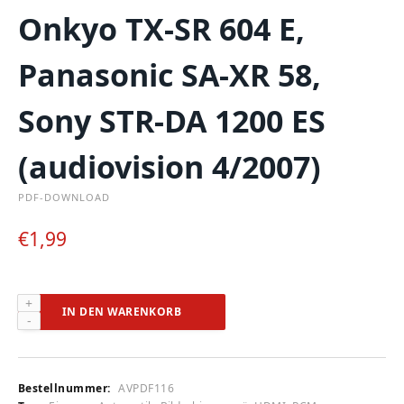
Onkyo TX-SR 604 E,
Panasonic SA-XR 58,
Sony STR-DA 1200 ES
(audiovision 4/2007)
PDF-DOWNLOAD
€
1,99
Denon
IN DEN WARENKORB
AVR-
1907,
Eltax
AVR-
Bestellnummer:
AVPDF116
900,