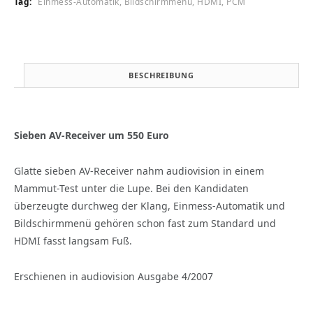
Tag:
Einmess-Automatik, Bildschirmmenü, HDMI, PCM
Harman/Kardon
AVR
145,
Marantz
SR
BESCHREIBUNG
4001,
Onkyo
TX-
SR
Sieben AV-Receiver um 550 Euro
604
E,
Glatte sieben AV-Receiver nahm audiovision in einem
Panasonic
SA-
Mammut-Test unter die Lupe. Bei den Kandidaten
XR
überzeugte durchweg der Klang, Einmess-Automatik und
58,
Bildschirmmenü gehören schon fast zum Standard und
Sony
HDMI fasst langsam Fuß.
STR-
DA
1200
Erschienen in audiovision Ausgabe 4/2007
ES
(audiovision