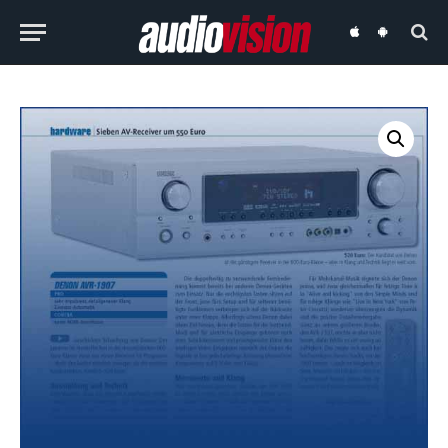
audiovision
audiovision
iOS-
Android-
App
App