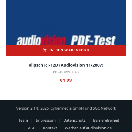
IN DEN WARENKORB
Klipsch RT-12D (audiovision 11/2007)
PDF-DOWNLOAD
€
1,99
Version 2.1
© 2026, Cybermedia GmbH und SGC Network
Team
Impressum
Datenschutz
Barrierefreiheit
AGB
Kontakt
Werben auf audiovision.de