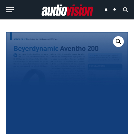
audiovision
audiovision
iOS-
Android-
App
App