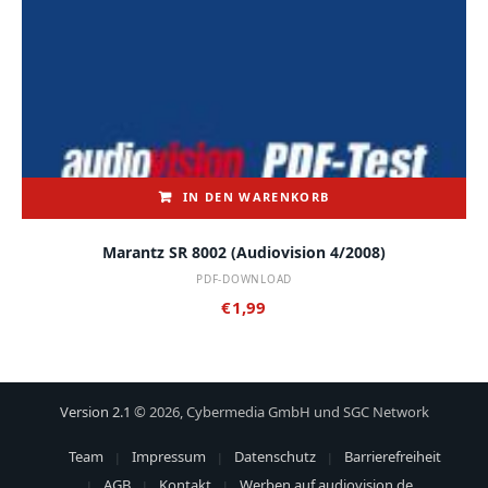
IN DEN WARENKORB
Marantz SR 8002 (audiovision 4/2008)
PDF-DOWNLOAD
€
1,99
Version 2.1
© 2026, Cybermedia GmbH und SGC Network
Team
Impressum
Datenschutz
Barrierefreiheit
AGB
Kontakt
Werben auf audiovision.de