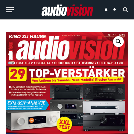
audiovision
audiovision
iOS-
Android-
App
App