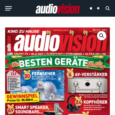
audiovision
audiovision
iOS-
Android-
App
App