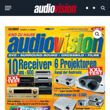
audiovision
audiovision
iOS-
Android-
App
App