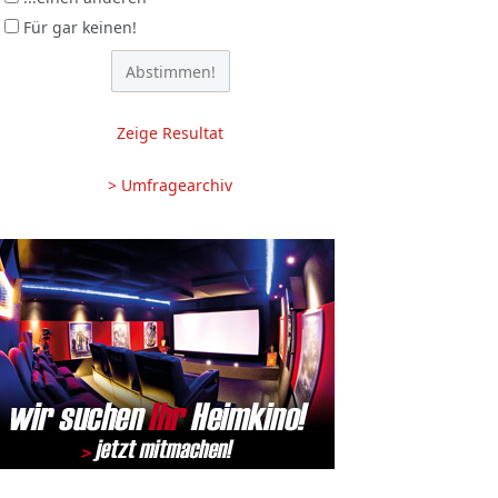
Für gar keinen!
Zeige Resultat
> Umfragearchiv