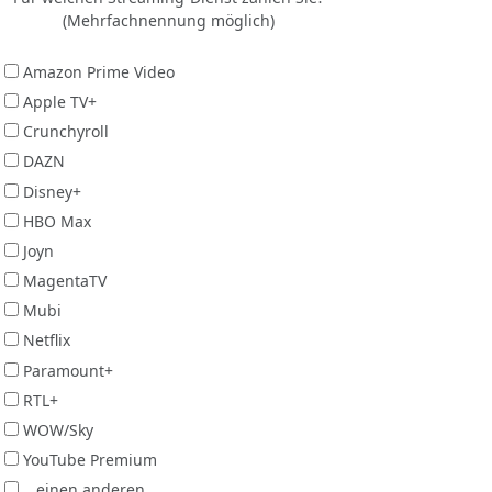
(Mehrfachnennung möglich)
Amazon Prime Video
Apple TV+
Crunchyroll
DAZN
Disney+
HBO Max
Joyn
MagentaTV
Mubi
Netflix
Paramount+
RTL+
WOW/Sky
YouTube Premium
...einen anderen