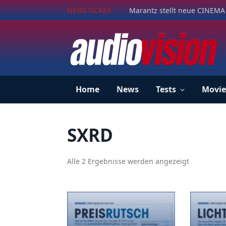
NEWSTICKER
Marantz stellt neue CINEMA 
Home
News
Tests
Movie
SXRD
Alle 2 Ergebnisse werden angezeigt
N
a
c
h
A
k