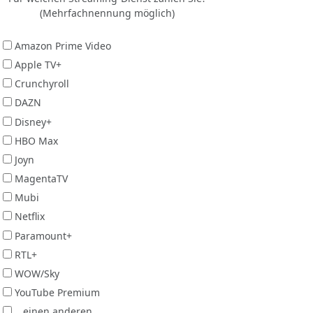
(Mehrfachnennung möglich)
Amazon Prime Video
Apple TV+
Crunchyroll
DAZN
Disney+
HBO Max
Joyn
MagentaTV
Mubi
Netflix
Paramount+
RTL+
WOW/Sky
YouTube Premium
...einen anderen