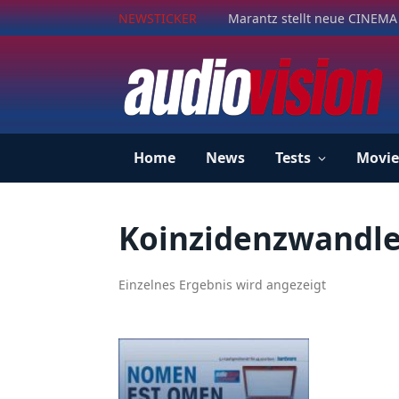
NEWSTICKER
Marantz stellt neue CINEMA 
Home
News
Tests
Movie
Koinzidenzwandle
Einzelnes Ergebnis wird angezeigt