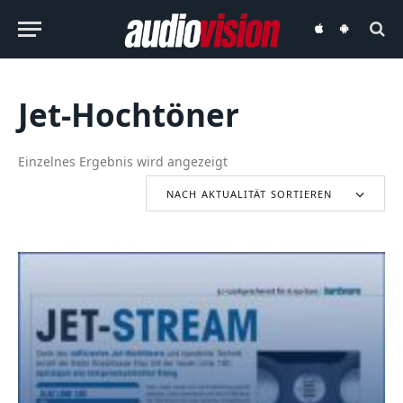
audiovision
audiovision
iOS-
Android-
App
App
Jet-Hochtöner
Einzelnes Ergebnis wird angezeigt
NACH AKTUALITÄT SORTIEREN