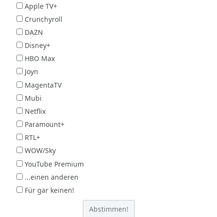
Apple TV+
Crunchyroll
DAZN
Disney+
HBO Max
Joyn
MagentaTV
Mubi
Netflix
Paramount+
RTL+
WOW/Sky
YouTube Premium
...einen anderen
Für gar keinen!