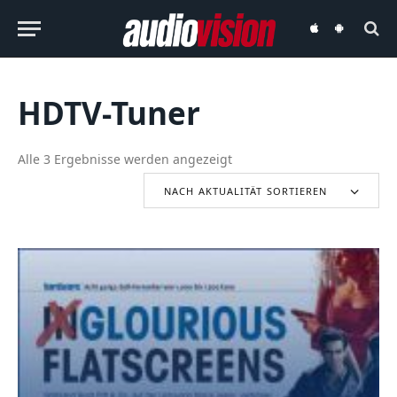
audiovision
audiovision
iOS-
Android-
App
App
HDTV-Tuner
Alle 3 Ergebnisse werden angezeigt
N
a
NACH AKTUALITÄT SORTIEREN
c
h
A
k
t
u
a
l
i
t
ä