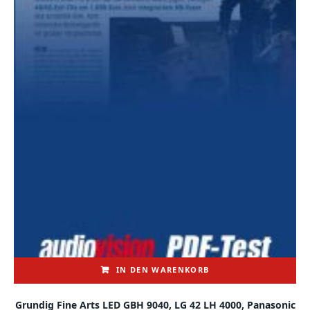
t
s
o
r
t
i
e
r
t
IN DEN WARENKORB
Grundig Fine Arts LED GBH 9040, LG 42 LH 4000, Panasonic