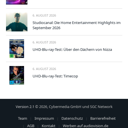
6. AUGUST 2026
Studiocanal: Die Home Entertainment Highlights im
September 2026
6. AUGUST 2026
UHD-Blu-ray-Test: Über den Dächern von Nizza
6. AUGUST 2026
UHD-Blu-ray-Test: Timecop
Version 2.1
© 2026, Cybermedia GmbH und SGC Network
Team
Impressum
Datenschutz
Barrierefreiheit
AGB
Kontakt
Werben auf audiovision.de