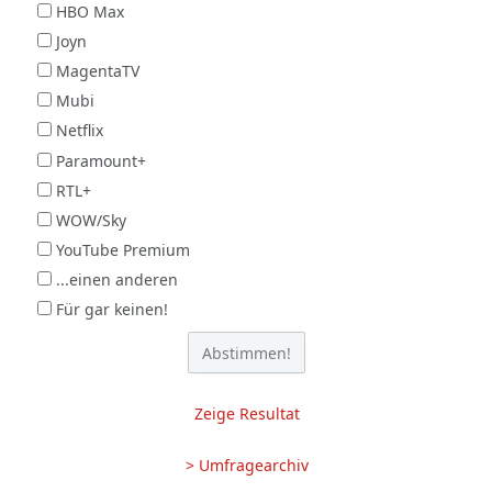
HBO Max
Joyn
MagentaTV
Mubi
Netflix
Paramount+
RTL+
WOW/Sky
YouTube Premium
...einen anderen
Für gar keinen!
Zeige Resultat
> Umfragearchiv