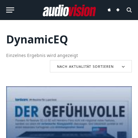
audiovision
audiovision
iOS-
Android-
App
App
DynamicEQ
Einzelnes Ergebnis wird angezeigt
NACH AKTUALITÄT SORTIEREN