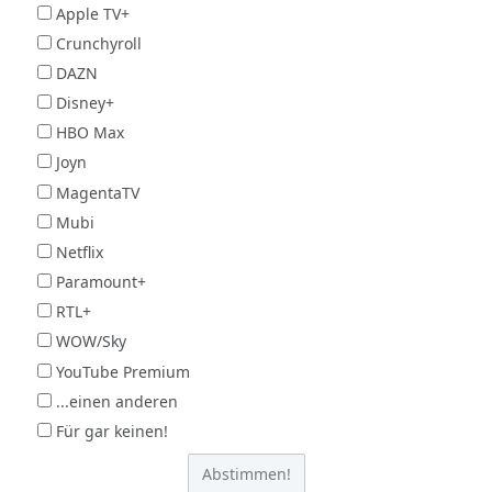
Apple TV+
Crunchyroll
DAZN
Disney+
HBO Max
Joyn
MagentaTV
Mubi
Netflix
Paramount+
RTL+
WOW/Sky
YouTube Premium
...einen anderen
Für gar keinen!