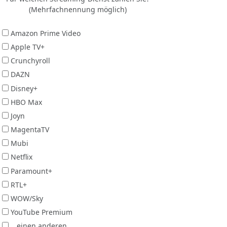
(Mehrfachnennung möglich)
Amazon Prime Video
Apple TV+
Crunchyroll
DAZN
Disney+
HBO Max
Joyn
MagentaTV
Mubi
Netflix
Paramount+
RTL+
WOW/Sky
YouTube Premium
...einen anderen