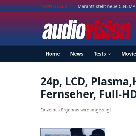
NEWSTICKER
Marantz stellt neue CINEMA 
Home
News
Tests
Movie
24p, LCD, Plasma,
Fernseher, Full-H
Einzelnes Ergebnis wird angezeigt