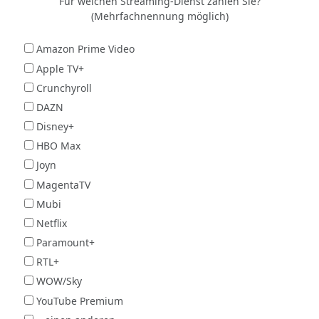
Für welchen Streaming-Dienst zahlen Sie?
(Mehrfachnennung möglich)
Amazon Prime Video
Apple TV+
Crunchyroll
DAZN
Disney+
HBO Max
Joyn
MagentaTV
Mubi
Netflix
Paramount+
RTL+
WOW/Sky
YouTube Premium