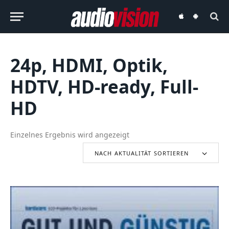
audiovision
audiovision
iOS-
Android-
App
App
24p, HDMI, Optik,
HDTV, HD-ready, Full-
HD
Einzelnes Ergebnis wird angezeigt
NACH AKTUALITÄT SORTIEREN