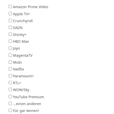
Amazon Prime Video
Apple TV+
Crunchyroll
DAZN
Disney+
HBO Max
Joyn
MagentaTV
Mubi
Netflix
Paramount+
RTL+
WOW/Sky
YouTube Premium
...einen anderen
Für gar keinen!