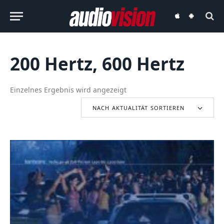
audiovision
audiovision
iOS-
Android-
App
App
200 Hertz, 600 Hertz
Einzelnes Ergebnis wird angezeigt
NACH AKTUALITÄT SORTIEREN