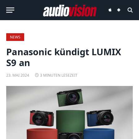
audiovision
audiovision
iOS-
Android-
App
App
NEWS
Panasonic kündigt LUMIX
S9 an
23. MAI 2024
3 MINUTEN LESEZEIT