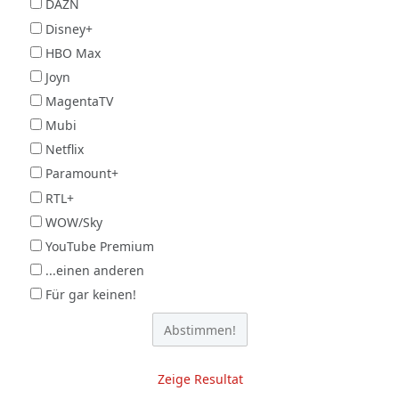
DAZN
Disney+
HBO Max
Joyn
MagentaTV
Mubi
Netflix
Paramount+
RTL+
WOW/Sky
YouTube Premium
...einen anderen
Für gar keinen!
Zeige Resultat