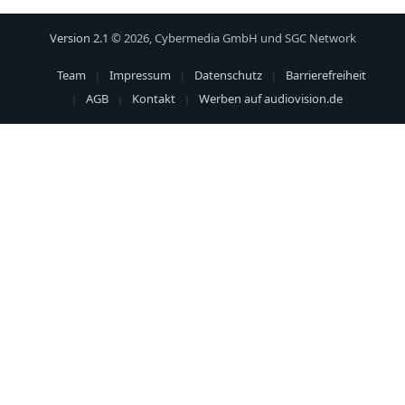
Version 2.1
© 2026, Cybermedia GmbH und SGC Network
Team
Impressum
Datenschutz
Barrierefreiheit
AGB
Kontakt
Werben auf audiovision.de