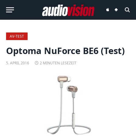
audiovision
audiovision
iOS-
Android-
App
App
AV-TEST
Optoma NuForce BE6 (Test)
5. APRIL 2016
2 MINUTEN LESEZEIT