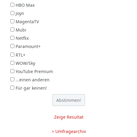
HBO Max
Joyn
MagentaTV
Mubi
Netflix
Paramount+
RTL+
WOW/Sky
YouTube Premium
...einen anderen
Für gar keinen!
Zeige Resultat
> Umfragearchiv