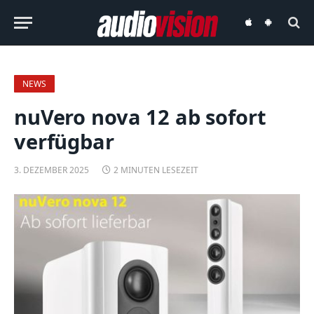
audiovision
audiovision
iOS-
Android-
App
App
NEWS
nuVero nova 12 ab sofort
verfügbar
3. DEZEMBER 2025
2 MINUTEN LESEZEIT