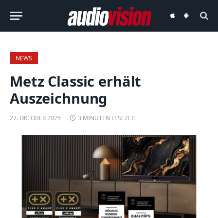
audiovision
audiovision
iOS-
Android-
App
App
NEWS
Metz Classic erhält
Auszeichnung
27. OKTOBER 2025
3 MINUTEN LESEZEIT