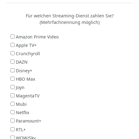
Für welchen Streaming-Dienst zahlen Sie?
(Mehrfachnennung möglich)
Amazon Prime Video
Apple TV+
Crunchyroll
DAZN
Disney+
HBO Max
Joyn
MagentaTV
Mubi
Netflix
Paramount+
RTL+
WOW/Sky