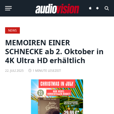
audiovision
audiovision
iOS-
Android-
App
App
NEWS
MEMOIREN EINER
SCHNECKE ab 2. Oktober in
4K Ultra HD erhältlich
22. JULI 2025
1 MINUTE LESEZEIT