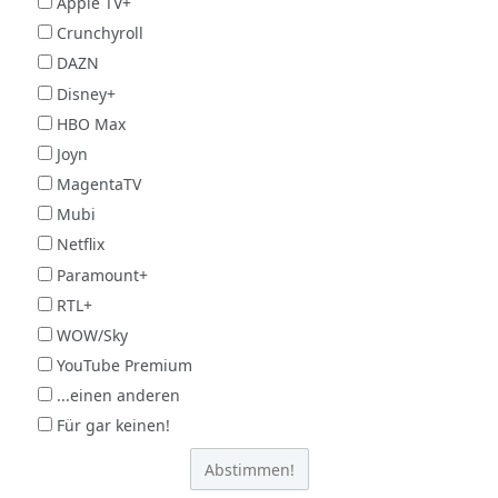
Apple TV+
Crunchyroll
DAZN
Disney+
HBO Max
Joyn
MagentaTV
Mubi
Netflix
Paramount+
RTL+
WOW/Sky
YouTube Premium
...einen anderen
Für gar keinen!