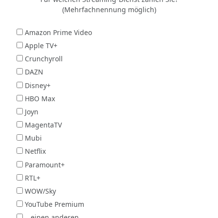
(Mehrfachnennung möglich)
Amazon Prime Video
Apple TV+
Crunchyroll
DAZN
Disney+
HBO Max
Joyn
MagentaTV
Mubi
Netflix
Paramount+
RTL+
WOW/Sky
YouTube Premium
...einen anderen