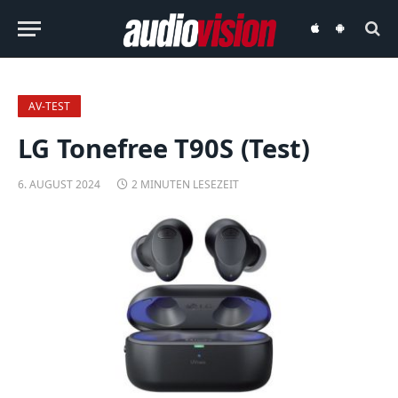
audiovision
audiovision
iOS-
Android-
App
App
AV-TEST
LG Tonefree T90S (Test)
6. AUGUST 2024
2 MINUTEN LESEZEIT