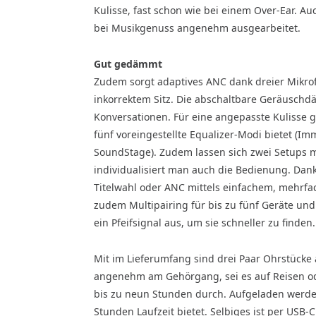
Kulisse, fast schon wie bei einem Over-Ear. Au
bei Musikgenuss angenehm ausgearbeitet.
Gut gedämmt
Zudem sorgt adaptives ANC dank dreier Mikrof
inkorrektem Sitz. Die abschaltbare Geräusc
Konversationen. Für eine angepasste Kulisse g
fünf voreingestellte Equalizer-Modi bietet (Imm
SoundStage). Zudem lassen sich zwei Setups mi
individualisiert man auch die Bedienung. Da
Titelwahl oder ANC mittels einfachem, mehrfa
zudem Multipairing für bis zu fünf Geräte un
ein Pfeifsignal aus, um sie schneller zu finden.
Mit im Lieferumfang sind drei Paar Ohrstücke 
angenehm am Gehörgang, sei es auf Reisen od
bis zu neun Stunden durch. Aufgeladen werden
Stunden Laufzeit bietet. Selbiges ist per USB