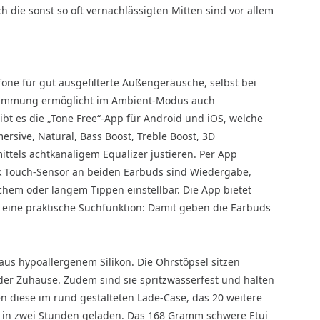
ch die sonst so oft vernachlässigten Mitten sind vor allem
one für gut ausgefilterte Außengeräusche, selbst bei
hdämmung ermöglicht im Ambient-Modus auch
ibt es die „Tone Free“-App für Android und iOS, welche
ersive, Natural, Bass Boost, Treble Boost, 3D
ttels achtkanaligem Equalizer justieren. Per App
nk Touch-Sensor an beiden Earbuds sind Wiedergabe,
chem oder langem Tippen einstellbar. Die App bietet
d eine praktische Suchfunktion: Damit geben die Earbuds
aus hypoallergenem Silikon. Die Ohrstöpsel sitzen
er Zuhause. Zudem sind sie spritzwasserfest und halten
 diese im rund gestalteten Lade-Case, das 20 weitere
-C in zwei Stunden geladen. Das 168 Gramm schwere Etui