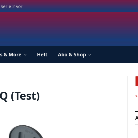
Serie 2 vor
s & More
Heft
Abo & Shop
Q (Test)
>
A