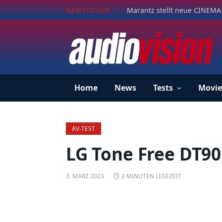
NEWSTICKER
Marantz stellt neue CINEMA 
Home
News
Tests
Movie
AV-TEST
LG Tone Free DT90
3. MÄRZ 2023
2 MINUTEN LESEZEIT