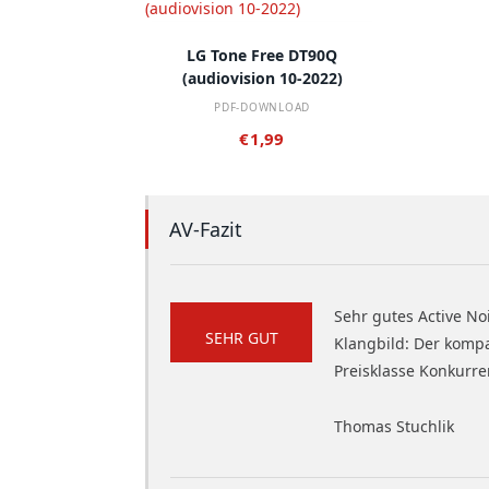
IN DEN WARENKORB
LG Tone Free DT90Q
(audiovision 10-2022)
PDF-DOWNLOAD
€
1,99
AV-Fazit
Sehr gutes Active No
SEHR GUT
Klangbild: Der komp
Preisklasse Konkurre
Thomas Stuchlik