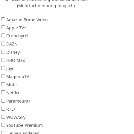
(Mehrfachnennung möglich)
Amazon Prime Video
Apple TV+
Crunchyroll
DAZN
Disney+
HBO Max
Joyn
MagentaTV
Mubi
Netflix
Paramount+
RTL+
WOW/Sky
YouTube Premium
...einen anderen