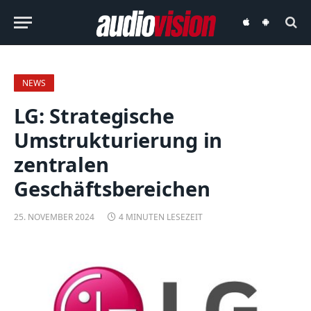
audiovision
audiovision
iOS-
Android-
App
App
NEWS
LG: Strategische
Umstrukturierung in
zentralen
Geschäftsbereichen
25. NOVEMBER 2024
4 MINUTEN LESEZEIT