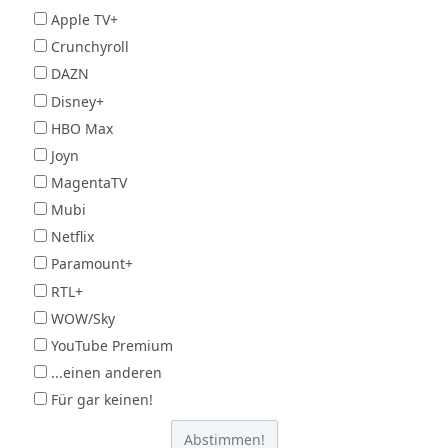
Apple TV+
Crunchyroll
DAZN
Disney+
HBO Max
Joyn
MagentaTV
Mubi
Netflix
Paramount+
RTL+
WOW/Sky
YouTube Premium
...einen anderen
Für gar keinen!