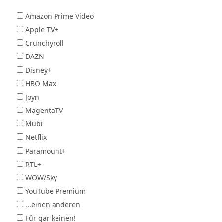
Amazon Prime Video
Apple TV+
Crunchyroll
DAZN
Disney+
HBO Max
Joyn
MagentaTV
Mubi
Netflix
Paramount+
RTL+
WOW/Sky
YouTube Premium
...einen anderen
Für gar keinen!