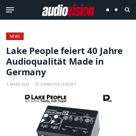
audiovision
audiovision
iOS-
Android-
App
App
NEWS
Lake People feiert 40 Jahre
Audioqualität Made in
Germany
3. MÄRZ 2026
3 MINUTEN LESEZEIT