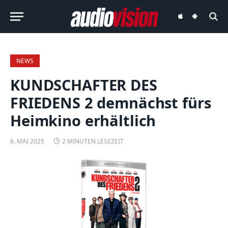
audiovision
audiovision
iOS-
Android-
App
App
NEWS
KUNDSCHAFTER DES
FRIEDENS 2 demnächst fürs
Heimkino erhältlich
6. MAI 2025
2 MINUTEN LESEZEIT