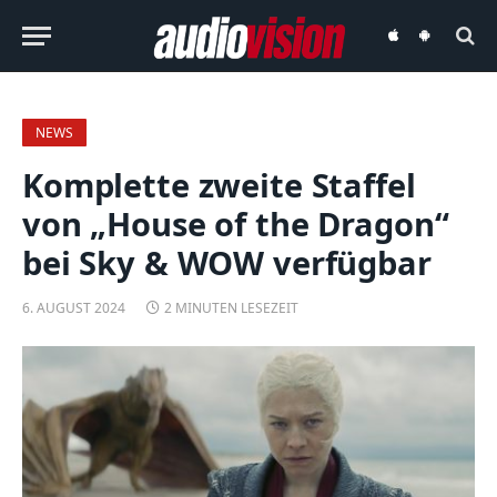
audiovision
audiovision
iOS-
Android-
App
App
NEWS
Komplette zweite Staffel
von „House of the Dragon“
bei Sky & WOW verfügbar
6. AUGUST 2024
2 MINUTEN LESEZEIT