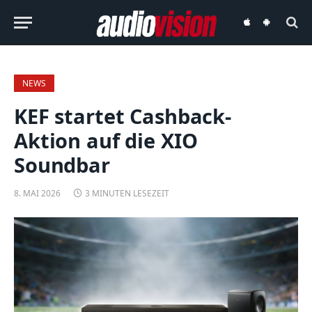
audiovision
audiovision
iOS-
Android-
App
App
NEWS
KEF startet Cashback-
Aktion auf die XIO
Soundbar
8. MAI 2026
3 MINUTEN LESEZEIT