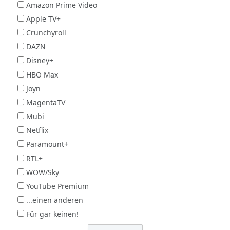
Amazon Prime Video
Apple TV+
Crunchyroll
DAZN
Disney+
HBO Max
Joyn
MagentaTV
Mubi
Netflix
Paramount+
RTL+
WOW/Sky
YouTube Premium
...einen anderen
Für gar keinen!