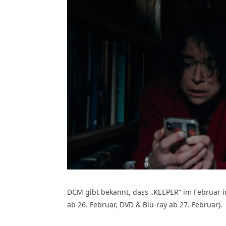
DCM gibt bekannt, dass „KEEPER“ im Februar i
ab 26. Februar, DVD & Blu-ray ab 27. Februar).