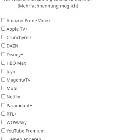
(Mehrfachnennung möglich)
Amazon Prime Video
Apple TV+
Crunchyroll
DAZN
Disney+
HBO Max
Joyn
MagentaTV
Mubi
Netflix
Paramount+
RTL+
WOW/Sky
YouTube Premium
...einen anderen