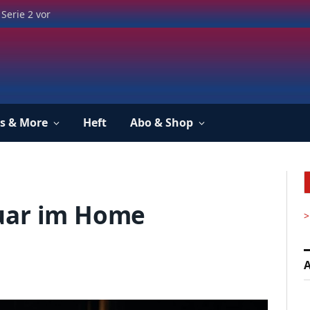
Serie 2 vor
s & More
Heft
Abo & Shop
uar im Home
>
A