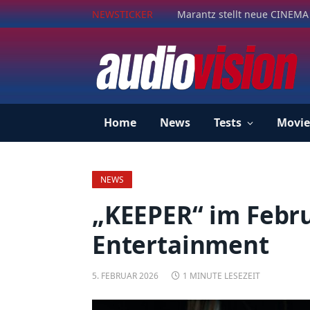
NEWSTICKER
Marantz stellt neue CINEMA 
Home
News
Tests
Movie
NEWS
„KEEPER“ im Febr
Entertainment
5. FEBRUAR 2026
1 MINUTE LESEZEIT