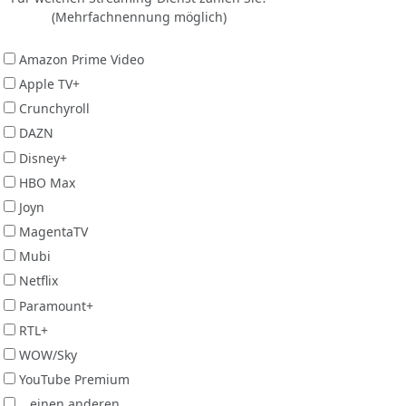
(Mehrfachnennung möglich)
Amazon Prime Video
Apple TV+
Crunchyroll
DAZN
Disney+
HBO Max
Joyn
MagentaTV
Mubi
Netflix
Paramount+
RTL+
WOW/Sky
YouTube Premium
...einen anderen