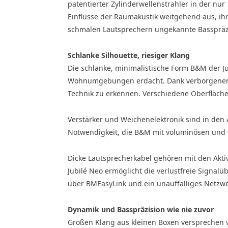
patentierter Zylinderwellenstrahler in der nu
Einflüsse der Raumakustik weitgehend aus, ihr
schmalen Lautsprechern ungekannte Basspräz
Schlanke Silhouette, riesiger Klang
Die schlanke, minimalistische Form B&M der Jub
Wohnumgebungen erdacht. Dank verborgener Trei
Technik zu erkennen. Verschiedene Oberfläche
Verstärker und Weichenelektronik sind in den A
Notwendigkeit, die B&M mit voluminösen und 
Dicke Lautsprecherkabel gehören mit den Akt
Jubilé Neo ermöglicht die verlustfreie Signal
über BMEasyLink und ein unauffälliges Netzwe
Dynamik und Basspräzision wie nie zuvor
Großen Klang aus kleinen Boxen versprechen vi