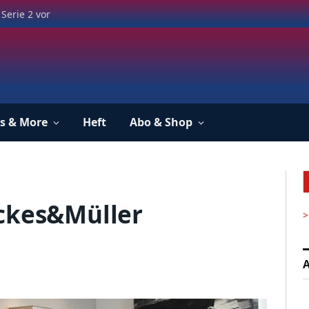
Serie 2 vor
s & More
Heft
Abo & Shop
ackes&Müller
>
A