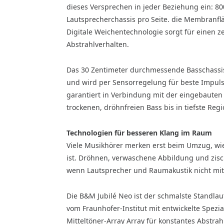
dieses Versprechen in jeder Beziehung ein: 800
Lautsprecherchassis pro Seite. die Membranfl
Digitale Weichentechnologie sorgt für einen z
Abstrahlverhalten.
Das 30 Zentimeter durchmessende Basschassis 
und wird per Sensorregelung für beste Impulsv
garantiert in Verbindung mit der eingebaute
trockenen, dröhnfreien Bass bis in tiefste Reg
Technologien für besseren Klang im Raum
Viele Musikhörer merken erst beim Umzug, w
ist. Dröhnen, verwaschene Abbildung und zis
wenn Lautsprecher und Raumakustik nicht mi
Die B&M Jubilé Neo ist der schmalste Standlau
vom Fraunhofer-Institut mit entwickelte Spezi
Mitteltöner-Array Array für konstantes Abstra