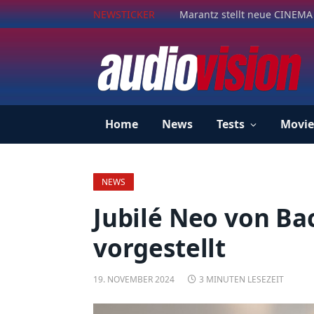
NEWSTICKER
Marantz stellt neue CINEMA 
Home
News
Tests
Movie
NEWS
Jubilé Neo von B
vorgestellt
19. NOVEMBER 2024
3 MINUTEN LESEZEIT