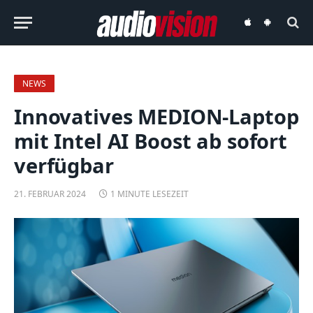
audiovision
audiovision
iOS-
Android-
App
App
NEWS
Innovatives MEDION-Laptop
mit Intel AI Boost ab sofort
verfügbar
21. FEBRUAR 2024
1 MINUTE LESEZEIT