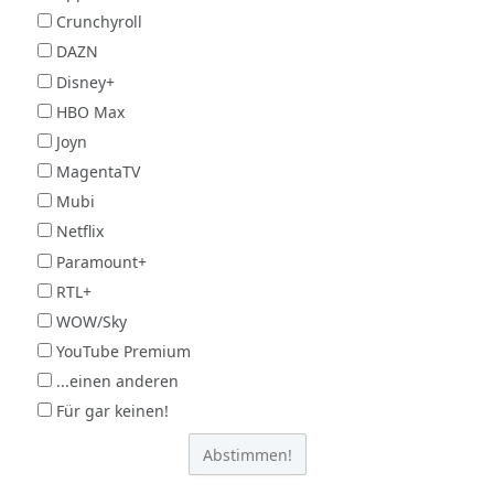
Crunchyroll
DAZN
Disney+
HBO Max
Joyn
MagentaTV
Mubi
Netflix
Paramount+
RTL+
WOW/Sky
YouTube Premium
...einen anderen
Für gar keinen!