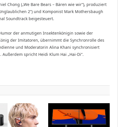
aniel Chong („We Bare Bears – Bären wie wir“), produziert
ie Unglaublichen 2”) und Komponist Mark Mothersbaugh
nal Soundtrack beigesteuert.
Humor der anmutigen Insektenkönigin sowie der
König der Imitatoren, übernimmt die Synchronrolle des
dienne und Moderatorin Alina Khani synchronisiert
n. Außerdem spricht Heidi Klum Hai „Hai-Di“.