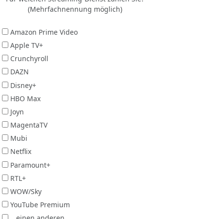
(Mehrfachnennung möglich)
Amazon Prime Video
Apple TV+
Crunchyroll
DAZN
Disney+
HBO Max
Joyn
MagentaTV
Mubi
Netflix
Paramount+
RTL+
WOW/Sky
YouTube Premium
...einen anderen