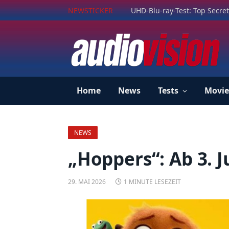
NEWSTICKER
UHD-Blu-ray-Test: Top Secret
Home
News
Tests
Movie
NEWS
„Hoppers“: Ab 3. J
29. MAI 2026
1 MINUTE LESEZEIT