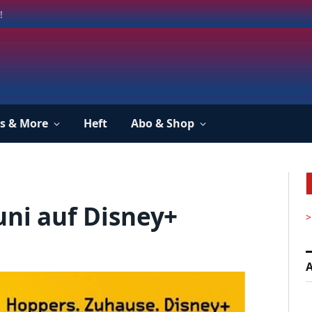
!
s & More
Heft
Abo & Shop
uni auf Disney+
>
A