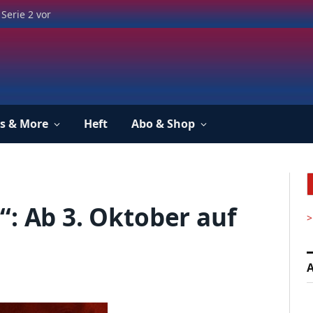
Serie 2 vor
s & More
Heft
Abo & Shop
“: Ab 3. Oktober auf
>
A