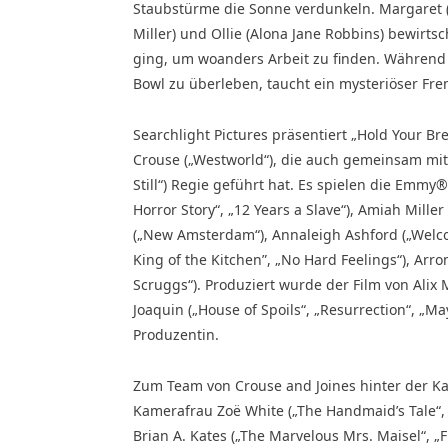
Staubstürme die Sonne verdunkeln. Margaret (
Miller) und Ollie (Alona Jane Robbins) bewirts
ging, um woanders Arbeit zu finden. Währen
Bowl zu überleben, taucht ein mysteriöser Fr
Searchlight Pictures präsentiert „Hold Your Bre
Crouse („Westworld“), die auch gemeinsam mit W
Still“) Regie geführt hat. Es spielen die Em
Horror Story“, „12 Years a Slave“), Amiah Miller
(„New Amsterdam“), Annaleigh Ashford („Welc
King of the Kitchen”, „No Hard Feelings“), Arro
Scruggs“). Produziert wurde der Film von Alix 
Joaquin („House of Spoils“, „Resurrection“, „
Produzentin.
Zum Team von Crouse and Joines hinter der 
Kamerafrau Zoë White („The Handmaid’s Tale“,
Brian A. Kates („The Marvelous Mrs. Maisel“, „F