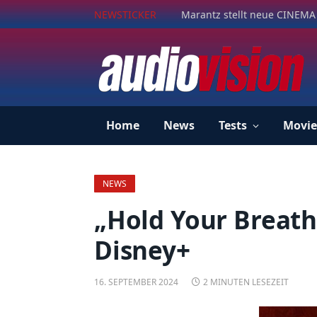
NEWSTICKER
Marantz stellt neue CINEMA 
Home
News
Tests
Movie
NEWS
„Hold Your Breath
Disney+
16. SEPTEMBER 2024
2 MINUTEN LESEZEIT