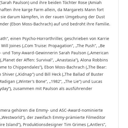
Sarah Paulson) und ihre beiden Töchter Rose (Amiah
chaften ihre karge Farm allein, da Margarets Mann fort
d sie darum kämpfen, in der rauen Umgebung der Dust
emder (Ebon Moss-Bachrach) auf und bedroht ihre Familie.
ath“, einen Psycho-Horrorthriller, geschrieben von Karrie
ill Joines („Com Truise: Propagation“, „The Push“, „Be
my®- und Tony-Award-Gewinnerin Sarah Paulson („American
 („Planet der Affen: Survival“, „Anastasia“), Alona Robbins
ome to Chippendales“), Ebon Moss-Bachrach („The Bear:
n Shiver („Kidnap“) und Bill Heck („The Ballad of Buster
Madigan („Winter’s Bone“, „1982“, „The Lie“) und Lucas
Mayday“), zusammen mit Paulson als ausführender
Kamera gehören die Emmy- und ASC-Award-nominierte
 „Westworld“), der zweifach Emmy-prämierte Filmeditor
ire Island“), Produktionsdesigner Tim Grimes („Antlers“,