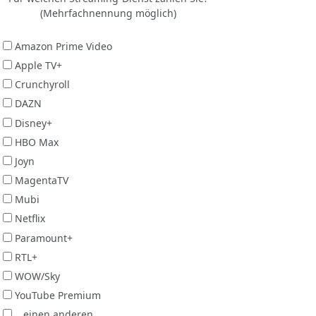
(Mehrfachnennung möglich)
Amazon Prime Video
Apple TV+
Crunchyroll
DAZN
Disney+
HBO Max
Joyn
MagentaTV
Mubi
Netflix
Paramount+
RTL+
WOW/Sky
YouTube Premium
...einen anderen