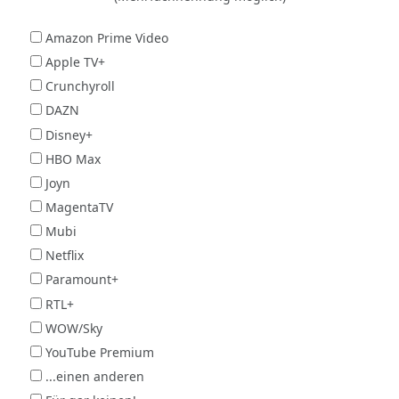
Amazon Prime Video
Apple TV+
Crunchyroll
DAZN
Disney+
HBO Max
Joyn
MagentaTV
Mubi
Netflix
Paramount+
RTL+
WOW/Sky
YouTube Premium
...einen anderen