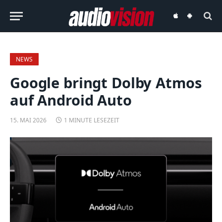
audiovision
audiovision
iOS-
Android-
App
App
NEWS
Google bringt Dolby Atmos
auf Android Auto
15. MAI 2026
1 MINUTE LESEZEIT