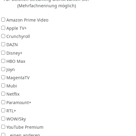
(Mehrfachnennung möglich)
Amazon Prime Video
Apple TV+
Crunchyroll
DAZN
Disney+
HBO Max
Joyn
MagentaTV
Mubi
Netflix
Paramount+
RTL+
WOW/Sky
YouTube Premium
...einen anderen