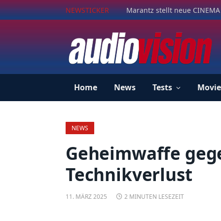
NEWSTICKER
Marantz stellt neue CINEMA 
Home
News
Tests
Movie
NEWS
Geheimwaffe gege
Technikverlust
11. MÄRZ 2025
2 MINUTEN LESEZEIT