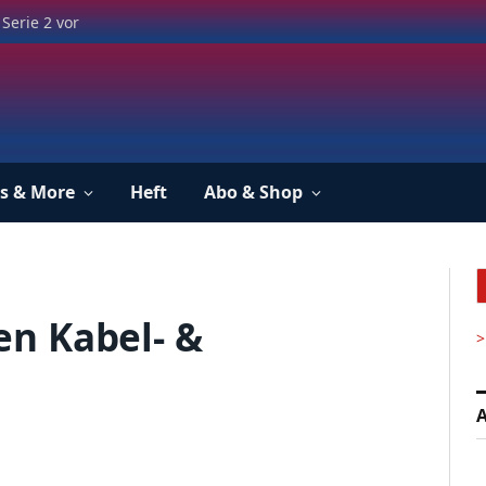
Serie 2 vor
s & More
Heft
Abo & Shop
n Kabel- &
>
A