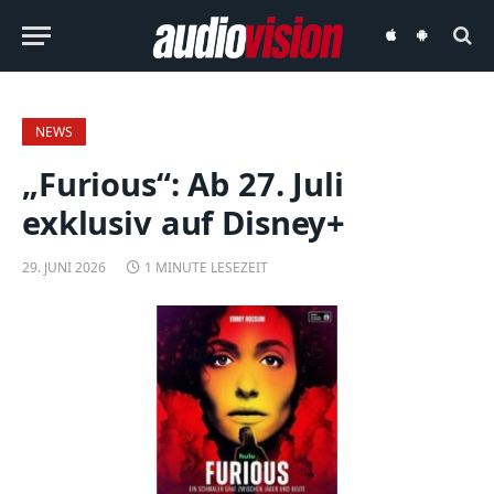
audiovision
audiovision
iOS-
Android-
App
App
NEWS
„Furious“: Ab 27. Juli
exklusiv auf Disney+
29. JUNI 2026
1 MINUTE LESEZEIT