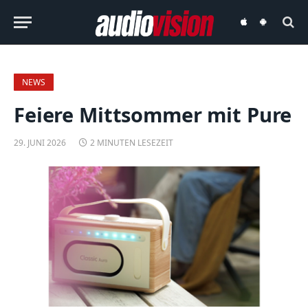
audiovision
audiovision
iOS-
Android-
App
App
NEWS
Feiere Mittsommer mit Pure
29. JUNI 2026
2 MINUTEN LESEZEIT