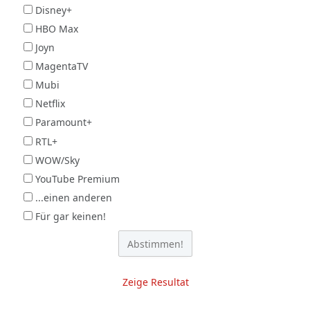
Disney+
HBO Max
Joyn
MagentaTV
Mubi
Netflix
Paramount+
RTL+
WOW/Sky
YouTube Premium
...einen anderen
Für gar keinen!
Zeige Resultat