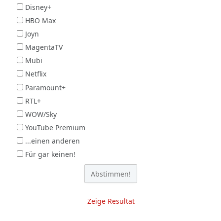
Disney+
HBO Max
Joyn
MagentaTV
Mubi
Netflix
Paramount+
RTL+
WOW/Sky
YouTube Premium
...einen anderen
Für gar keinen!
Zeige Resultat