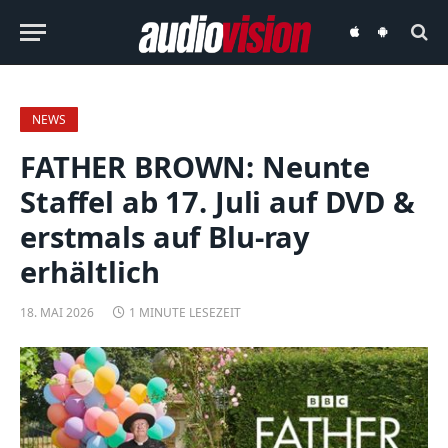
audiovision
audiovision
iOS-
Android-
App
App
NEWS
FATHER BROWN: Neunte
Staffel ab 17. Juli auf DVD &
erstmals auf Blu-ray
erhältlich
18. MAI 2026
1 MINUTE LESEZEIT