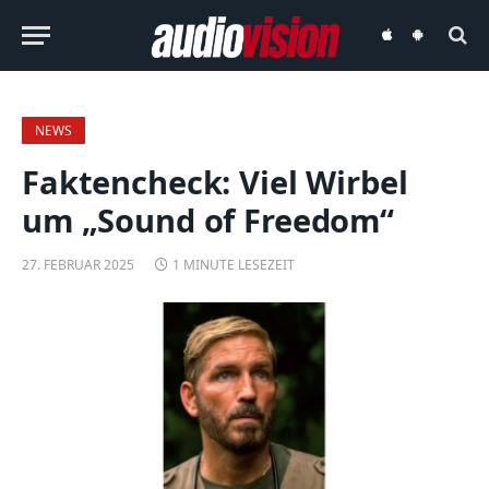
audiovision
audiovision
iOS-
Android-
App
App
NEWS
Faktencheck: Viel Wirbel
um „Sound of Freedom“
27. FEBRUAR 2025
1 MINUTE LESEZEIT