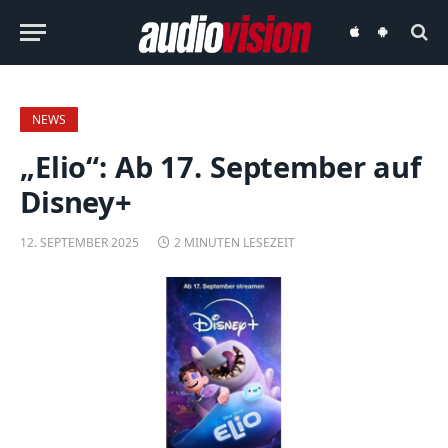
audiovision
audiovision
iOS-
Android-
App
App
NEWS
„Elio“: Ab 17. September auf
Disney+
12. SEPTEMBER 2025
2 MINUTEN LESEZEIT