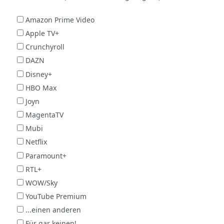
Amazon Prime Video
Apple TV+
Crunchyroll
DAZN
Disney+
HBO Max
Joyn
MagentaTV
Mubi
Netflix
Paramount+
RTL+
WOW/Sky
YouTube Premium
...einen anderen
Für gar keinen!