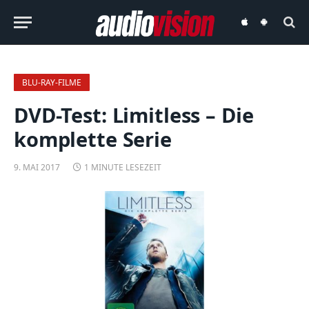
audiovision
audiovision
iOS-
Android-
App
App
BLU-RAY-FILME
DVD-Test: Limitless – Die
komplette Serie
9. MAI 2017
1 MINUTE LESEZEIT