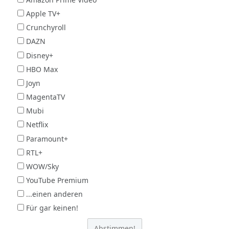
Apple TV+
Crunchyroll
DAZN
Disney+
HBO Max
Joyn
MagentaTV
Mubi
Netflix
Paramount+
RTL+
WOW/Sky
YouTube Premium
...einen anderen
Für gar keinen!