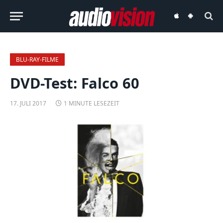
audiovision
audiovision
iOS-
Android-
App
App
BLU-RAY-FILME
DVD-Test: Falco 60
17. JULI 2017
1 MINUTE LESEZEIT