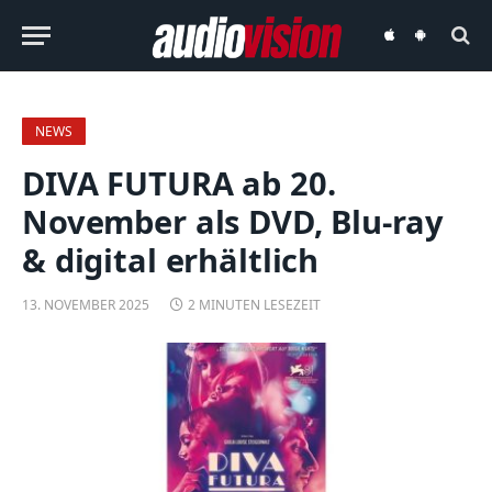
audiovision
audiovision
iOS-
Android-
App
App
NEWS
DIVA FUTURA ab 20.
November als DVD, Blu-ray
& digital erhältlich
13. NOVEMBER 2025
2 MINUTEN LESEZEIT