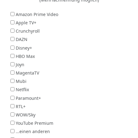
Amazon Prime Video
Apple TV+
Crunchyroll
DAZN
Disney+
HBO Max
Joyn
MagentaTV
Mubi
Netflix
Paramount+
RTL+
WOW/Sky
YouTube Premium
...einen anderen