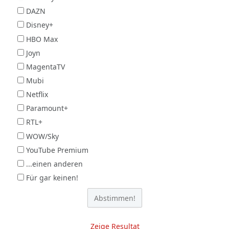
DAZN
Disney+
HBO Max
Joyn
MagentaTV
Mubi
Netflix
Paramount+
RTL+
WOW/Sky
YouTube Premium
...einen anderen
Für gar keinen!
Zeige Resultat