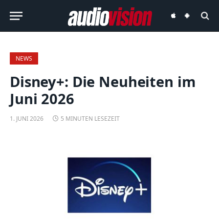
audiovision
audiovision
iOS-
Android-
App
App
NEWS
Disney+: Die Neuheiten im
Juni 2026
1. JUNI 2026
5 MINUTEN LESEZEIT