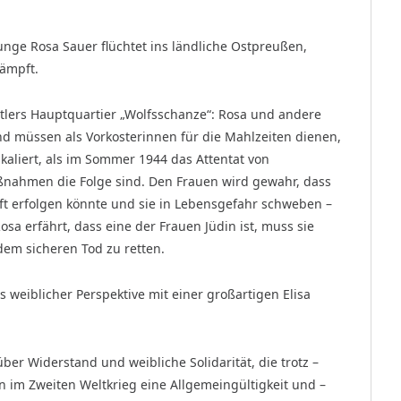
unge Rosa Sauer flüchtet ins ländliche Ostpreußen,
kämpft.
itlers Hauptquartier „Wolfsschanze“: Rosa und andere
d müssen als Vorkosterinnen für die Mahlzeiten dienen,
eskaliert, als im Sommer 1944 das Attentat von
ßnahmen die Folge sind. Den Frauen wird gewahr, dass
 Gift erfolgen könnte und sie in Lebensgefahr schweben –
sa erfährt, dass eine der Frauen Jüdin ist, muss sie
dem sicheren Tod zu retten.
 weiblicher Perspektive mit einer großartigen Elisa
über Widerstand und weibliche Solidarität, die trotz –
n im Zweiten Weltkrieg eine Allgemeingültigkeit und –