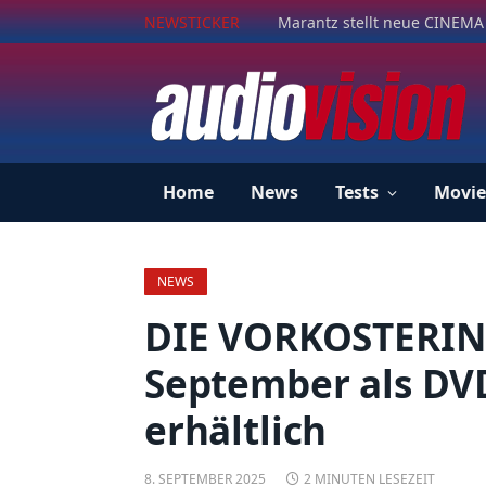
NEWSTICKER
Marantz stellt neue CINEMA 
Home
News
Tests
Movie
NEWS
DIE VORKOSTERIN
September als DVD,
erhältlich
8. SEPTEMBER 2025
2 MINUTEN LESEZEIT