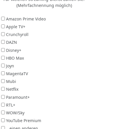
(Mehrfachnennung möglich)
Amazon Prime Video
Apple TV+
Crunchyroll
DAZN
Disney+
HBO Max
Joyn
MagentaTV
Mubi
Netflix
Paramount+
RTL+
WOW/Sky
YouTube Premium
...einen anderen