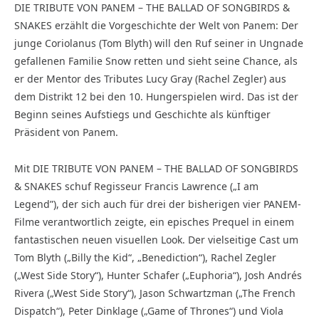
DIE TRIBUTE VON PANEM – THE BALLAD OF SONGBIRDS &
SNAKES erzählt die Vorgeschichte der Welt von Panem: Der
junge Coriolanus (Tom Blyth) will den Ruf seiner in Ungnade
gefallenen Familie Snow retten und sieht seine Chance, als
er der Mentor des Tributes Lucy Gray (Rachel Zegler) aus
dem Distrikt 12 bei den 10. Hungerspielen wird. Das ist der
Beginn seines Aufstiegs und Geschichte als künftiger
Präsident von Panem.
Mit DIE TRIBUTE VON PANEM – THE BALLAD OF SONGBIRDS
& SNAKES schuf Regisseur Francis Lawrence („I am
Legend”), der sich auch für drei der bisherigen vier PANEM-
Filme verantwortlich zeigte, ein episches Prequel in einem
fantastischen neuen visuellen Look. Der vielseitige Cast um
Tom Blyth („Billy the Kid“, „Benediction“), Rachel Zegler
(„West Side Story“), Hunter Schafer („Euphoria“), Josh Andrés
Rivera („West Side Story“), Jason Schwartzman („The French
Dispatch“), Peter Dinklage („Game of Thrones“) und Viola