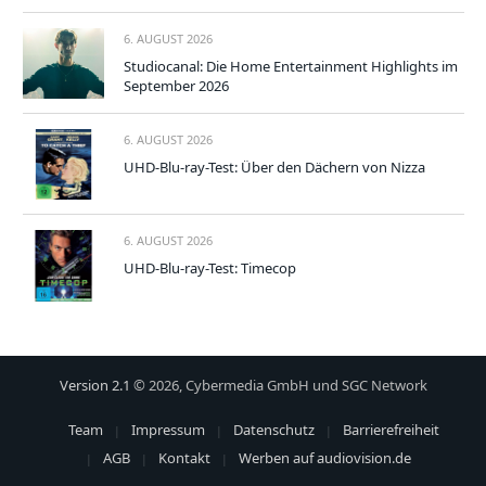
6. AUGUST 2026
Studiocanal: Die Home Entertainment Highlights im
September 2026
6. AUGUST 2026
UHD-Blu-ray-Test: Über den Dächern von Nizza
6. AUGUST 2026
UHD-Blu-ray-Test: Timecop
Version 2.1
© 2026, Cybermedia GmbH und SGC Network
Team
Impressum
Datenschutz
Barrierefreiheit
AGB
Kontakt
Werben auf audiovision.de