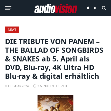
audiovision
audiovision
iOS-
Android-
App
App
NEWS
DIE TRIBUTE VON PANEM –
THE BALLAD OF SONGBIRDS
& SNAKES ab 5. April als
DVD, Blu-ray, 4K Ultra HD
Blu-ray & digital erhältlich
9. FEBRUAR 2024
2 MINUTEN LESEZEIT