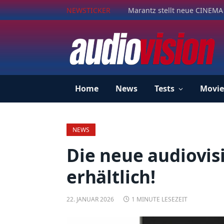
NEWSTICKER
Marantz stellt neue CINEMA 
Home
News
Tests
Movie
NEWS
Die neue audiovisi
erhältlich!
22. JANUAR 2026
1 MINUTE LESEZEIT