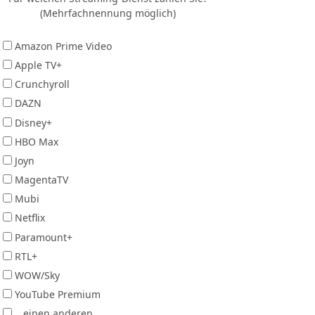
(Mehrfachnennung möglich)
Amazon Prime Video
Apple TV+
Crunchyroll
DAZN
Disney+
HBO Max
Joyn
MagentaTV
Mubi
Netflix
Paramount+
RTL+
WOW/Sky
YouTube Premium
...einen anderen